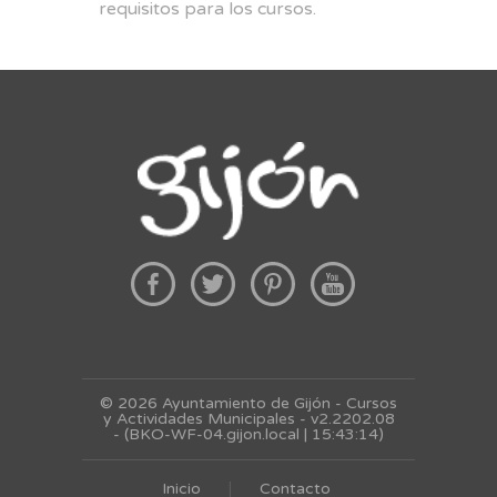
requisitos para los cursos.
© 2026 Ayuntamiento de Gijón - Cursos
y Actividades Municipales - v2.2202.08
- (BKO-WF-04.gijon.local | 15:43:14)
Inicio
Contacto