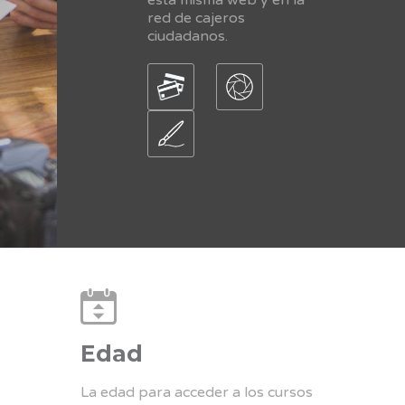
red de cajeros
ciudadanos.
Edad
La edad para acceder a los cursos