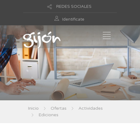
REDES SOCIALES
Identificate
Inicio
Ofertas
Actividades
Ediciones