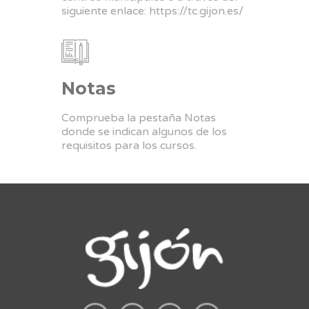
siguiente enlace:
https://tc.gijon.es/
Notas
Comprueba la pestaña Notas
donde se indican algunos de los
requisitos para los cursos.