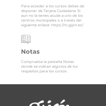
Para acceder a los cursos debes de
disponer de Tarjeta Ciudadana. Si
aun no la tienes acude a uno de los
centros municipales o a través del
siguiente enlace:
https://tc.gijon.es/
Notas
Comprueba la pestaña Notas
donde se indican algunos de los
requisitos para los cursos.