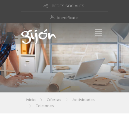
REDES SOCIALES
Identificate
Inicio
Ofertas
Actividades
Ediciones