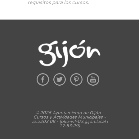
requisitos para los cursos.
© 2026 Ayuntamiento de Gijón -
Cursos y Actividades Municipales -
v2.2202.08 - (bko-wf-02.gijon.local |
17:53:29)