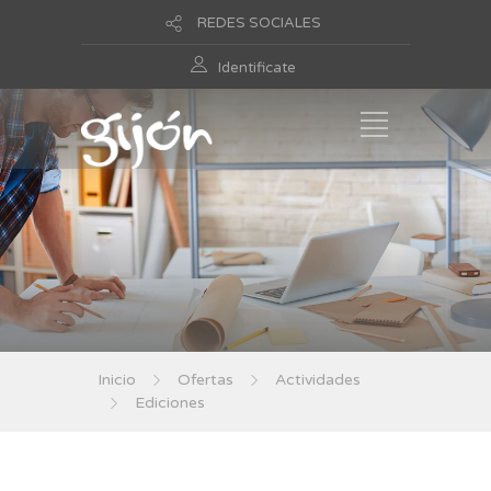
REDES SOCIALES
Identificate
Inicio
Ofertas
Actividades
Ediciones