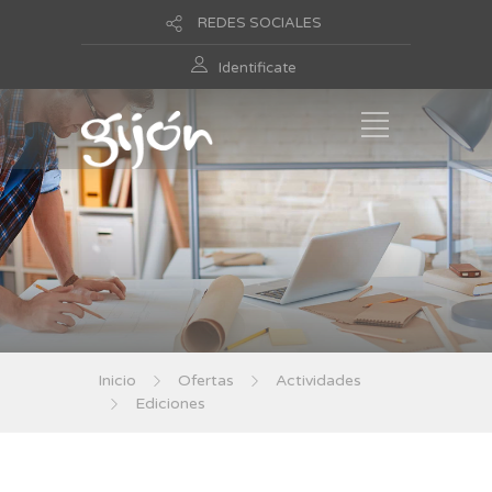
REDES SOCIALES
Identificate
Inicio
Ofertas
Actividades
Ediciones