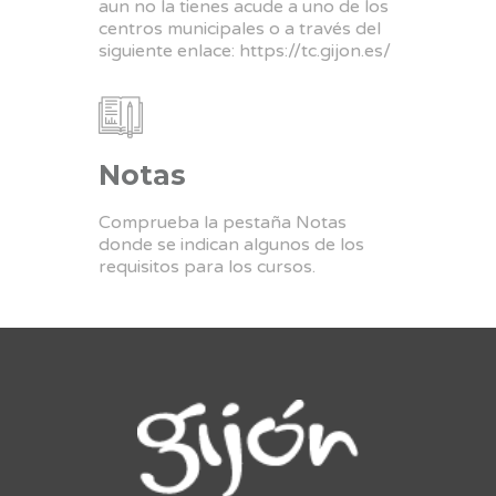
aun no la tienes acude a uno de los
centros municipales o a través del
siguiente enlace:
https://tc.gijon.es/
Notas
Comprueba la pestaña Notas
donde se indican algunos de los
requisitos para los cursos.