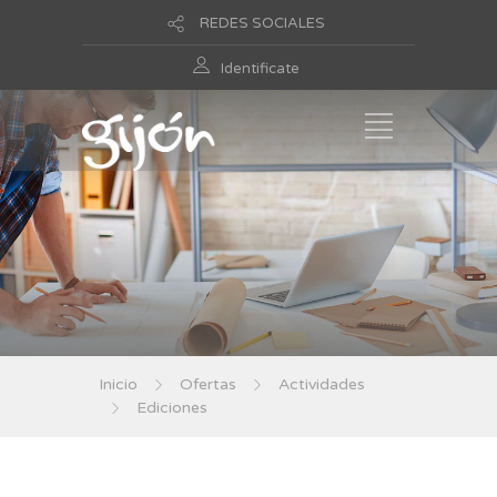
REDES SOCIALES
Identificate
Inicio
Ofertas
Actividades
Ediciones