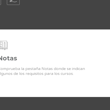
Notas
omprueba la pestaña Notas donde se indican
lgunos de los requisitos para los cursos.