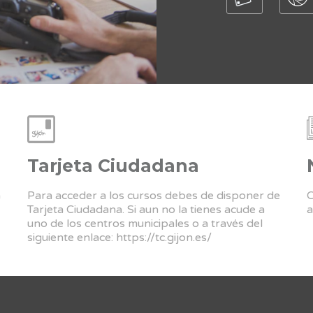
Tarjeta Ciudadana
a
Para acceder a los cursos debes de disponer de
C
Tarjeta Ciudadana. Si aun no la tienes acude a
a
uno de los centros municipales o a través del
siguiente enlace:
https://tc.gijon.es/