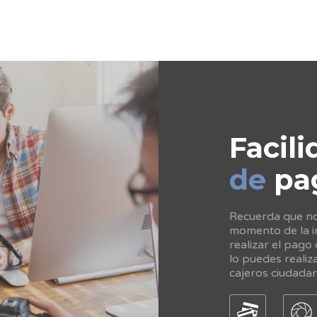
Facili
de
pa
Recuerda que no 
momento de la in
realizar el pago
lo puedes realiz
cajeros ciudada