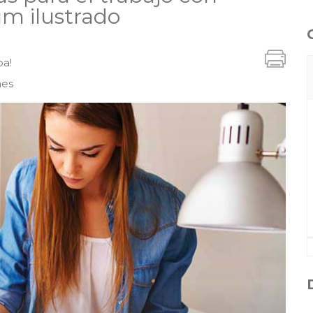
um ilustrado
ba!
nes