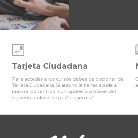
Tarjeta Ciudadana
a
Para acceder a los cursos debes de disponer de
C
Tarjeta Ciudadana. Si aun no la tienes acude a
a
uno de los centros municipales o a través del
siguiente enlace:
https://tc.gijon.es/