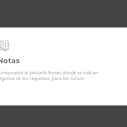
Notas
omprueba la pestaña Notas donde se indican
lgunos de los requisitos para los cursos.