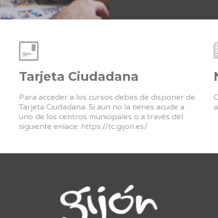
Tarjeta Ciudadana
a
Para acceder a los cursos debes de disponer de
C
Tarjeta Ciudadana. Si aun no la tienes acude a
a
uno de los centros municipales o a través del
siguiente enlace:
https://tc.gijon.es/