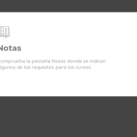
Notas
omprueba la pestaña Notas donde se indican
lgunos de los requisitos para los cursos.