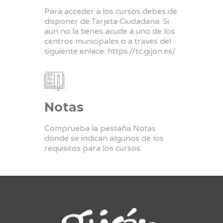
Para acceder a los cursos debes de
disponer de Tarjeta Ciudadana. Si
aun no la tienes acude a uno de los
centros municipales o a través del
siguiente enlace:
https://tc.gijon.es/
Notas
Comprueba la pestaña Notas
donde se indican algunos de los
requisitos para los cursos.