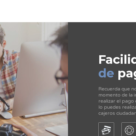
Facili
de
pa
Recuerda que no 
momento de la in
realizar el pago
lo puedes realiz
cajeros ciudada