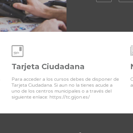
Tarjeta Ciudadana
a
Para acceder a los cursos debes de disponer de
C
Tarjeta Ciudadana. Si aun no la tienes acude a
a
uno de los centros municipales o a través del
siguiente enlace:
https://tc.gijon.es/