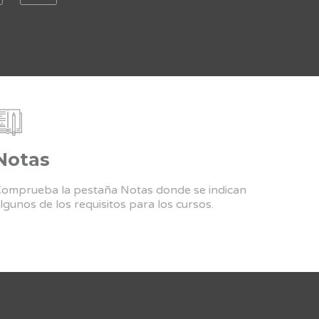
Notas
omprueba la pestaña Notas donde se indican
lgunos de los requisitos para los cursos.