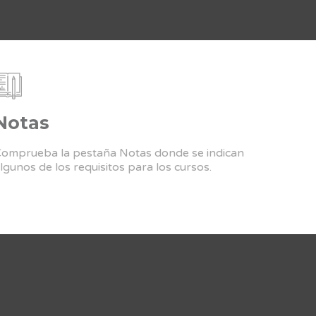
Notas
omprueba la pestaña Notas donde se indican
lgunos de los requisitos para los cursos.