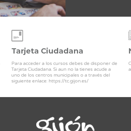
Tarjeta Ciudadana
a
Para acceder a los cursos debes de disponer de
C
Tarjeta Ciudadana. Si aun no la tienes acude a
a
uno de los centros municipales o a través del
siguiente enlace:
https://tc.gijon.es/