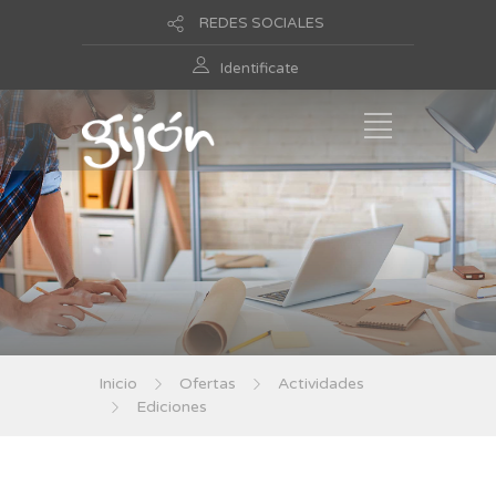
REDES SOCIALES
Identificate
Inicio
Ofertas
Actividades
Ediciones