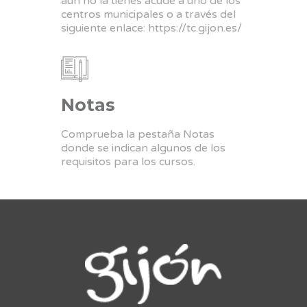
aun no la tienes acude a uno de los
centros municipales o a través del
siguiente enlace:
https://tc.gijon.es/
Notas
Comprueba la pestaña Notas
donde se indican algunos de los
requisitos para los cursos.