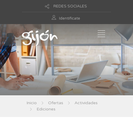
REDES SOCIALES
Identificate
Inicio
Ofertas
Actividades
Ediciones