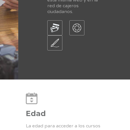
red de cajeros
ciudadanos.
Edad
La edad para acceder a los cursos