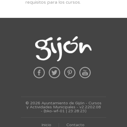
requisitos para los cursos.
© 2026 Ayuntamiento de Gijón - Cursos
y Actividades Municipales - v2.2202.08
- (bko-wf-01 | 23:28:23)
Inicio
Contacto