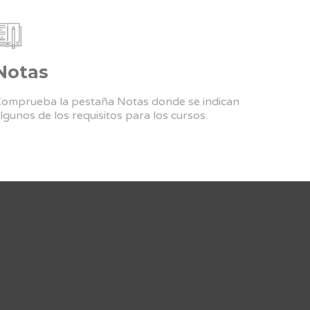
Notas
omprueba la pestaña Notas donde se indican
lgunos de los requisitos para los cursos.