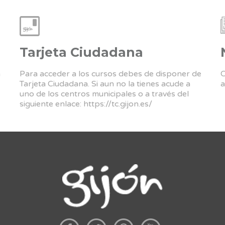
Tarjeta Ciudadana
a
Para acceder a los cursos debes de disponer de
C
Tarjeta Ciudadana. Si aun no la tienes acude a
a
uno de los centros municipales o a través del
siguiente enlace:
https://tc.gijon.es/