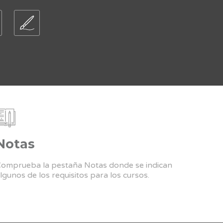
Notas
omprueba la pestaña Notas donde se indican
lgunos de los requisitos para los cursos.