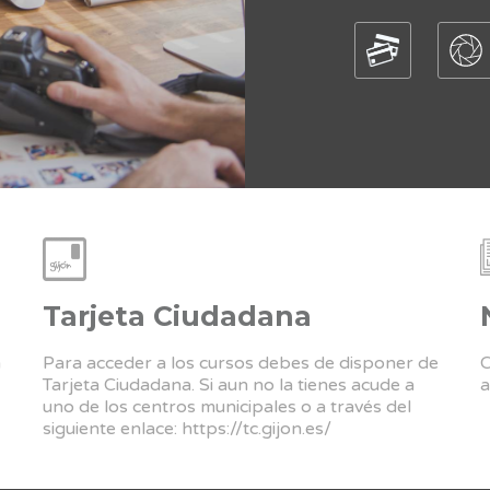
Tarjeta Ciudadana
a
Para acceder a los cursos debes de disponer de
C
Tarjeta Ciudadana. Si aun no la tienes acude a
a
uno de los centros municipales o a través del
siguiente enlace:
https://tc.gijon.es/