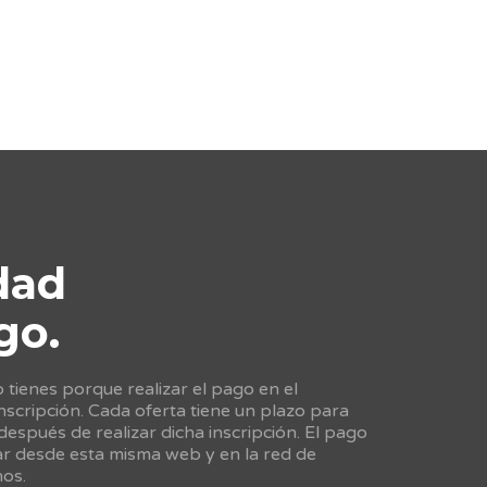
dad
go.
tienes porque realizar el pago en el
scripción. Cada oferta tiene un plazo para
 después de realizar dicha inscripción. El pago
ar desde esta misma web y en la red de
nos.