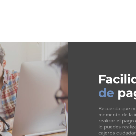
Facili
de
pa
Recuerda que no 
momento de la in
realizar el pago
lo puedes realiz
cajeros ciudada