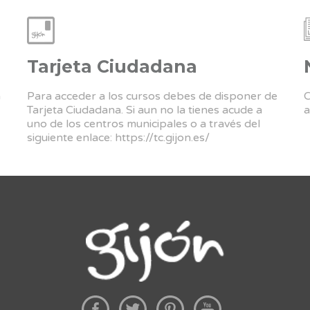
Tarjeta Ciudadana
a
Para acceder a los cursos debes de disponer de
C
Tarjeta Ciudadana. Si aun no la tienes acude a
a
uno de los centros municipales o a través del
siguiente enlace:
https://tc.gijon.es/