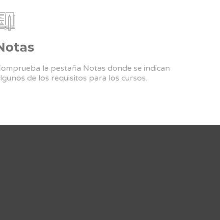
Notas
omprueba la pestaña Notas donde se indican
lgunos de los requisitos para los cursos.