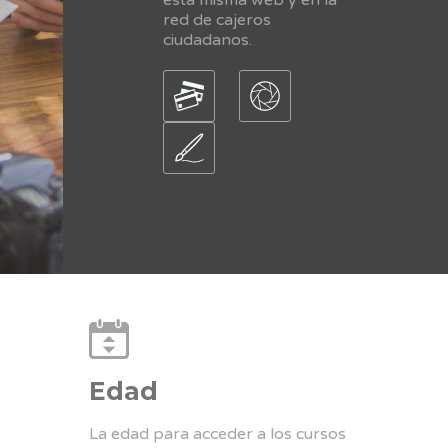
red de cajeros
ciudadanos.
Edad
La edad para acceder a los cursos