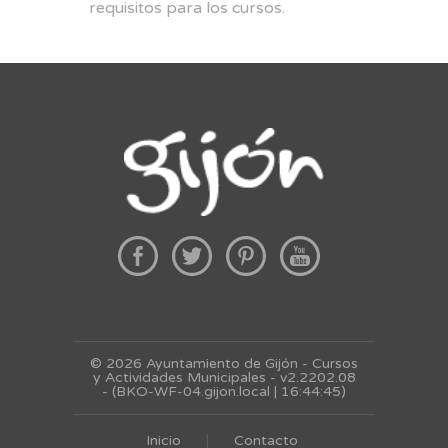
requisitos para los cursos.
© 2026 Ayuntamiento de Gijón - Cursos
y Actividades Municipales - v2.2202.08
- (BKO-WF-04.gijon.local | 16:44:45)
Inicio
Contacto