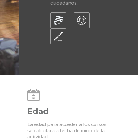
ciudadanos.
Edad
La edad para acceder a los cursos
se calculara a fecha de inicio de la
actividad.