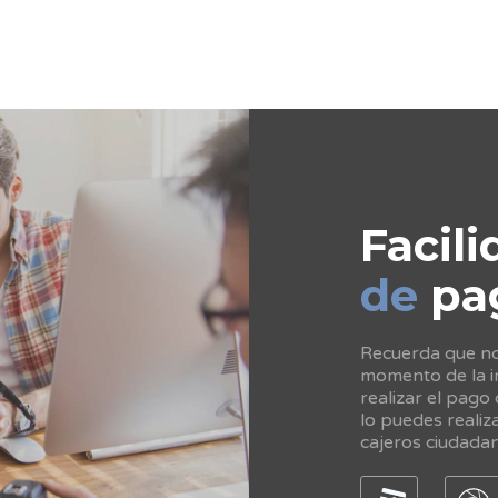
Facili
de
pa
Recuerda que no 
momento de la in
realizar el pago
lo puedes realiz
cajeros ciudada