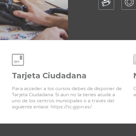
Tarjeta Ciudadana
a
Para acceder a los cursos debes de disponer de
C
Tarjeta Ciudadana. Si aun no la tienes acude a
a
uno de los centros municipales o a través del
siguiente enlace:
https://tc.gijon.es/