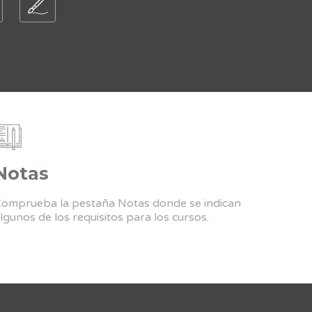
Notas
omprueba la pestaña Notas donde se indican
lgunos de los requisitos para los cursos.