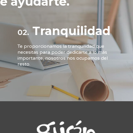
e ayudarte.
Tranquilidad
02.
Te proporcionamos la tranquilidad que
necesitas para poder dedicarte a lo más
importante, nosotros nos ocupamos del
resto.