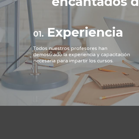
encantados d
Experiencia
01.
Todos nuestros profesores han
demostrado la experiencia y capacitación
necesaria para impartir los cursos.