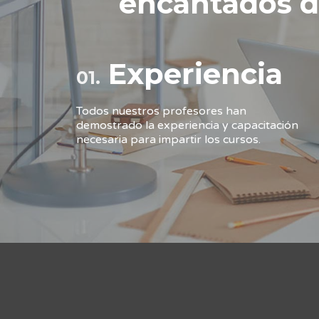
encantados d
Experiencia
01.
Todos nuestros profesores han
demostrado la experiencia y capacitación
necesaria para impartir los cursos.