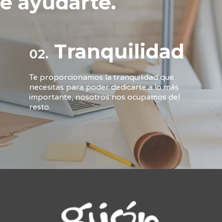
e ayudarte.
Tranquilidad
02.
Te proporcionamos la tranquilidad que
necesitas para poder dedicarte a lo más
importante, nosotros nos ocupamos del
resto.