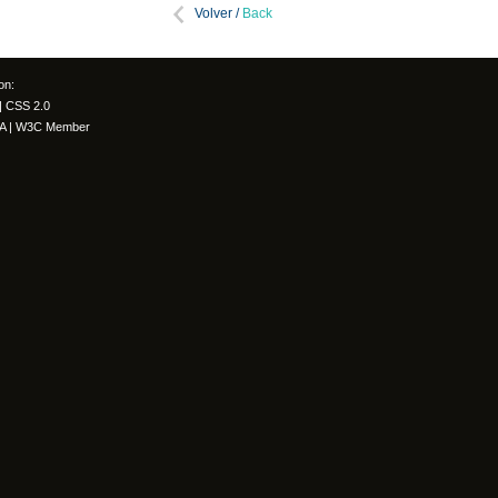
Volver /
Back
on:
|
CSS 2.0
A
|
W3C Member