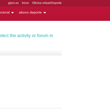
gijon.es
Inicio
Oficina virtual/Soporte
ectoral
abono deporte
lect the activity or forum in