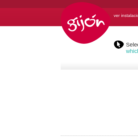
ver instalac
Selec
whic