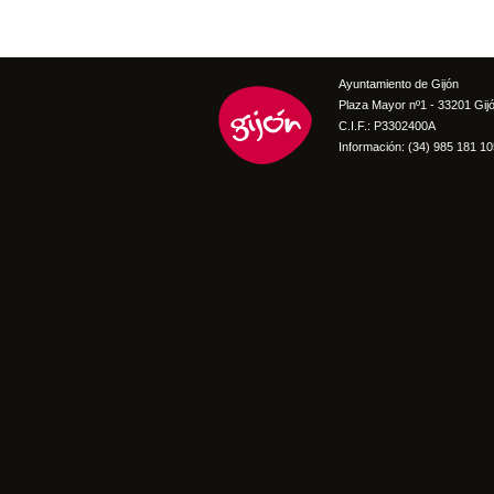
Ayuntamiento de Gijón
Plaza Mayor nº1 - 33201 Gij
C.I.F.: P3302400A
Información: (34) 985 181 10