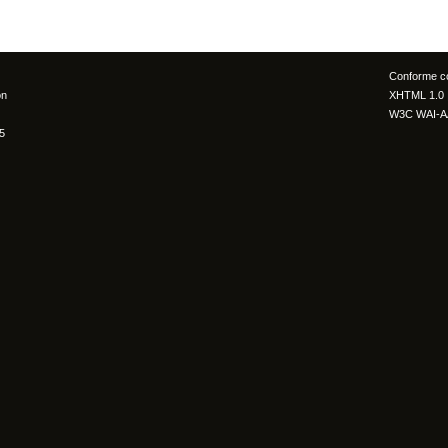
Conforme c
ón
XHTML 1.0
W3C WAI-A
5