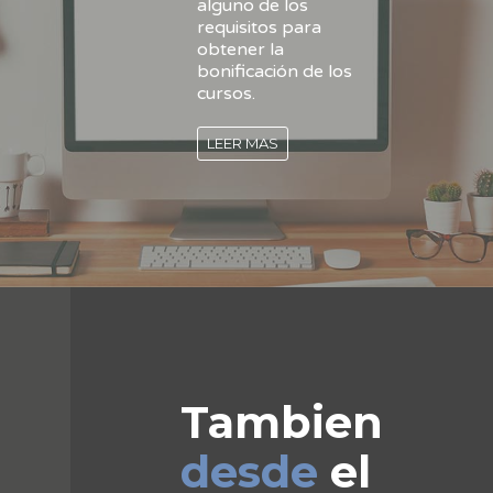
alguno de los
requisitos para
obtener la
bonificación de los
cursos.
LEER MAS
Tambien
desde
el