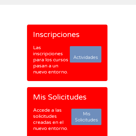
Inscripciones
Las
inscripciones
Actividades
para los cursos
pasan a un
nuevo entorno.
Mis Solicitudes
Accede a las
Mis
solicitudes
Solicitudes
creadas en el
nuevo entorno.