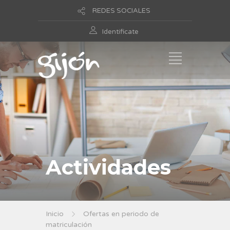
REDES SOCIALES
Identificate
Actividades
Inicio
Ofertas en periodo de
matriculación