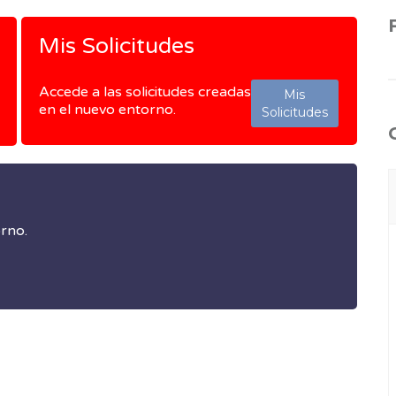
Mis Solicitudes
Accede a las solicitudes creadas
Mis
en el nuevo entorno.
Solicitudes
orno.