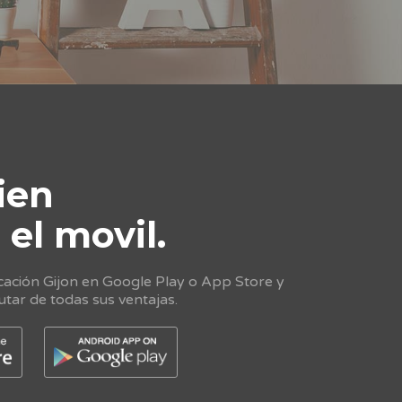
ien
e
el movil.
cación Gijon en Google Play o App Store y
utar de todas sus ventajas.