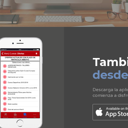
Tamb
desd
Descarga la apli
comienza a disfr