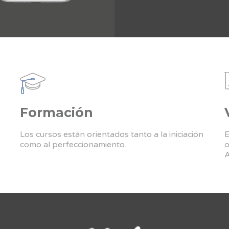
Formación
Los cursos están orientados tanto a la iniciación
E
como al perfeccionamiento.
o
A