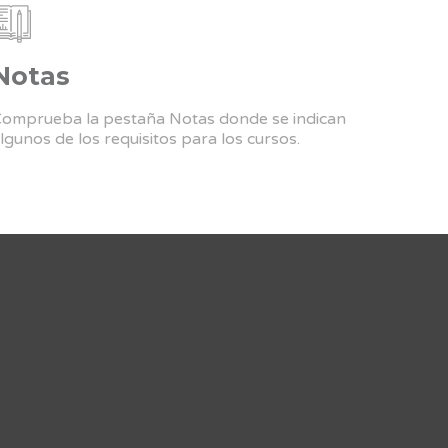
Notas
omprueba la pestaña Notas donde se indican
lgunos de los requisitos para los cursos.