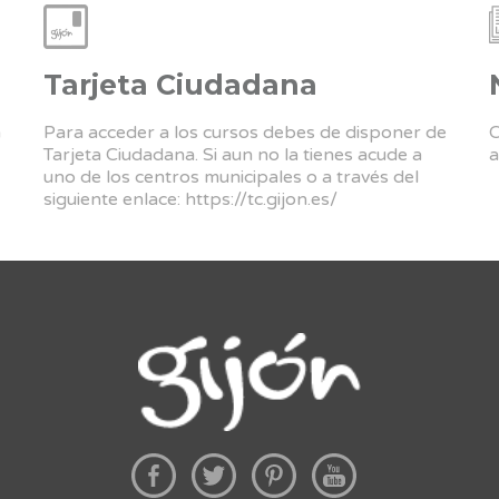
Tarjeta Ciudadana
a
Para acceder a los cursos debes de disponer de
C
Tarjeta Ciudadana. Si aun no la tienes acude a
a
uno de los centros municipales o a través del
siguiente enlace:
https://tc.gijon.es/