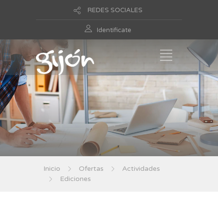
REDES SOCIALES
Identificate
Inicio
Ofertas
Actividades
Ediciones