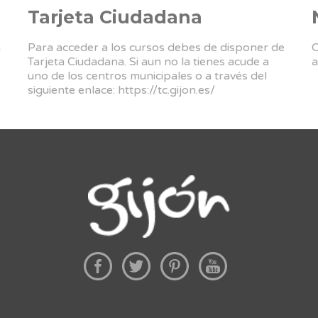
Tarjeta Ciudadana
a
Para acceder a los cursos debes de disponer de
C
Tarjeta Ciudadana. Si aun no la tienes acude a
a
uno de los centros municipales o a través del
siguiente enlace:
https://tc.gijon.es/