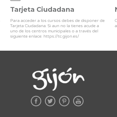
Tarjeta Ciudadana
a
Para acceder a los cursos debes de disponer de
C
Tarjeta Ciudadana. Si aun no la tienes acude a
a
uno de los centros municipales o a través del
siguiente enlace:
https://tc.gijon.es/