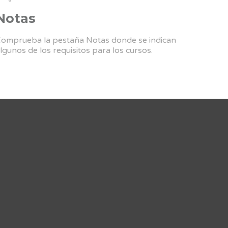
Notas
omprueba la pestaña Notas donde se indican
lgunos de los requisitos para los cursos.