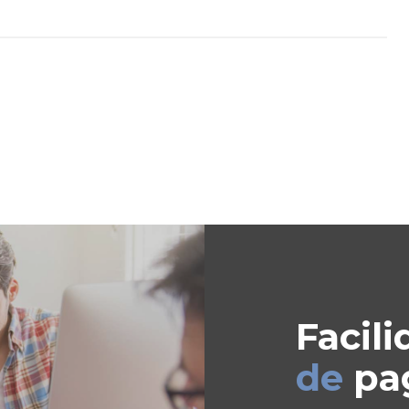
Facili
de
pa