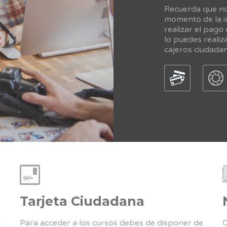
Recuerda que no 
momento de la in
realizar el pago
lo puedes realiz
cajeros ciudada
Tarjeta Ciudadana
a
Para acceder a los cursos debes de disponer de
C