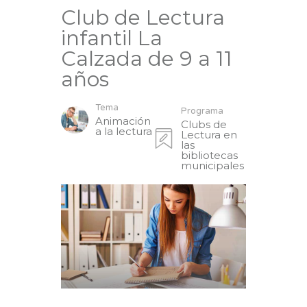
Club de Lectura
infantil La
Calzada de 9 a 11
años
Tema
Programa
Animación
Clubs de
a la lectura
Lectura en
las
bibliotecas
municipales