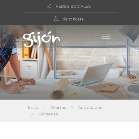
REDES SOCIALES
Identificate
Inicio
Ofertas
Actividades
Ediciones