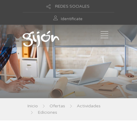
REDES SOCIALES
Identificate
Inicio
Ofertas
Actividades
Ediciones