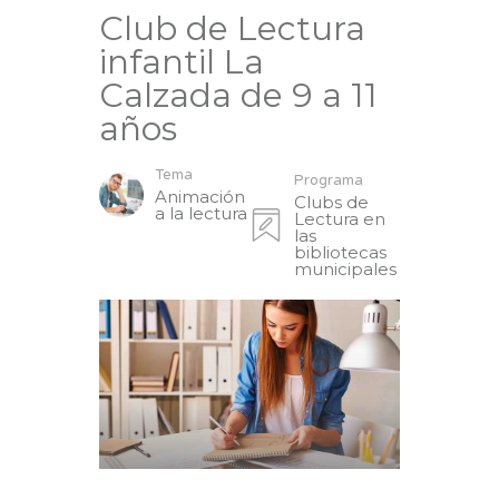
Club de Lectura
infantil La
Calzada de 9 a 11
años
Tema
Programa
Animación
Clubs de
a la lectura
Lectura en
las
bibliotecas
municipales