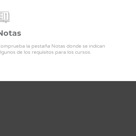
Notas
omprueba la pestaña Notas donde se indican
lgunos de los requisitos para los cursos.