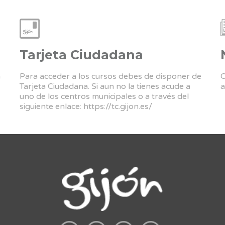
Tarjeta Ciudadana
a
Para acceder a los cursos debes de disponer de
C
Tarjeta Ciudadana. Si aun no la tienes acude a
a
uno de los centros municipales o a través del
siguiente enlace:
https://tc.gijon.es/