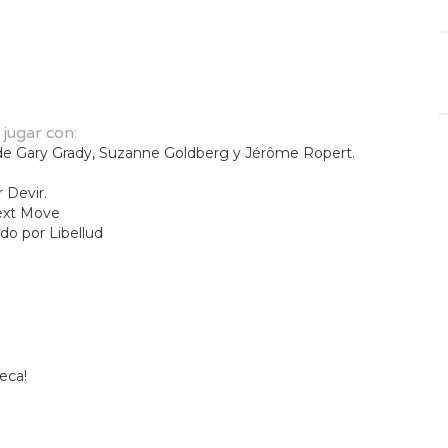
jugar con:
e Gary Grady, Suzanne Goldberg y Jérôme Ropert.
 Devir.
Next Move
do por Libellud
eca!