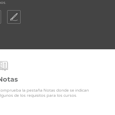
nos.
Notas
omprueba la pestaña Notas donde se indican
lgunos de los requisitos para los cursos.