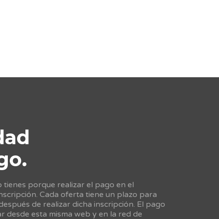
dad
go.
tienes porque realizar el pago en el
scripción. Cada oferta tiene un plazo para
 después de realizar dicha inscripción. El pago
ar desde esta misma web y en la red de