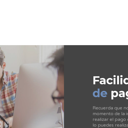
Facili
de
pa
Recuerda que no 
momento de la in
realizar el pago
lo puedes realiz