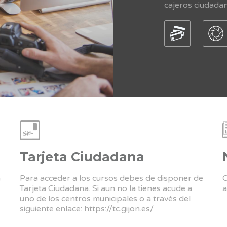
cajeros ciudada
Tarjeta Ciudadana
a
Para acceder a los cursos debes de disponer de
C
Tarjeta Ciudadana. Si aun no la tienes acude a
a
uno de los centros municipales o a través del
siguiente enlace:
https://tc.gijon.es/