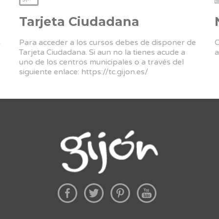
Tarjeta Ciudadana
a
Para acceder a los cursos debes de disponer de
C
Tarjeta Ciudadana. Si aun no la tienes acude a
a
uno de los centros municipales o a través del
siguiente enlace:
https://tc.gijon.es/