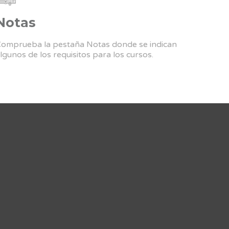
Notas
omprueba la pestaña Notas donde se indican
lgunos de los requisitos para los cursos.