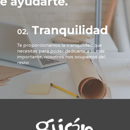
e ayudarte.
Tranquilidad
02.
Te proporcionamos la tranquilidad que
necesitas para poder dedicarte a lo más
importante, nosotros nos ocupamos del
resto.