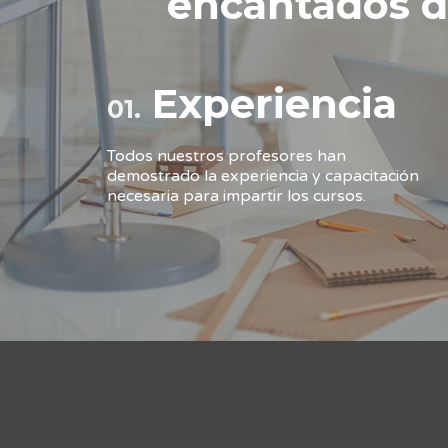
encantados d
Experiencia
01.
Todos nuestros profesores han
demostrado la experiencia y capacitación
necesaria para impartir los cursos.